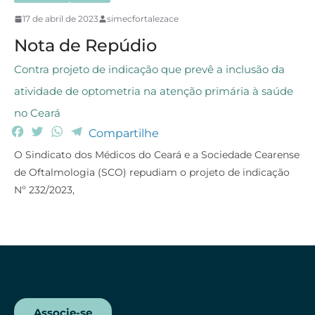
17 de abril de 2023
simecfortalezace
Nota de Repúdio
Contra projeto de indicação que prevê a inclusão da
atividade de optometria na atenção primária à saúde
no Ceará
F
T
W
T
Compartilhe
a
w
h
e
O Sindicato dos Médicos do Ceará e a Sociedade Cearense
c
i
a
l
de Oftalmologia (SCO) repudiam o projeto de indicação
e
t
t
e
Nº 232/2023,
b
t
s
g
o
e
A
r
o
r
p
a
k
p
m
Associe-se