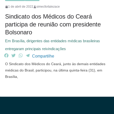
1 de abril de 2022
simecfortalezace
Sindicato dos Médicos do Ceará
participa de reunião com presidente
Bolsonaro
Em Brasília, dirigentes das entidades médicas brasileiras
entregaram principais reivindicações
F
T
W
T
Compartilhe
a
w
h
e
O Sindicato dos Médicos do Ceará, junto às demais entidades
c
i
a
l
médicas do Brasil, participou, na última quinta-feira (31), em
e
t
t
e
Brasília,
b
t
s
g
o
e
A
r
o
r
p
a
k
p
m