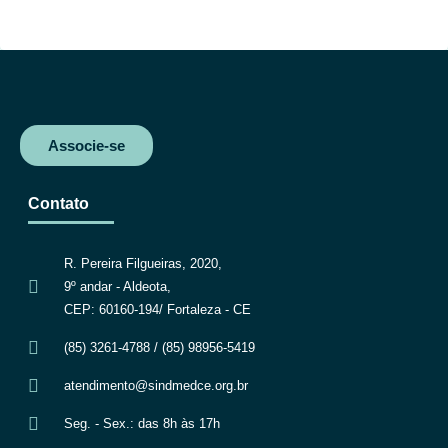
o
r
p
a
k
p
m
Associe-se
Contato
R. Pereira Filgueiras, 2020,
9º andar - Aldeota,
CEP: 60160-194/ Fortaleza - CE
(85) 3261-4788 / (85) 98956-5419
atendimento@sindmedce.org.br
Seg. - Sex.: das 8h às 17h