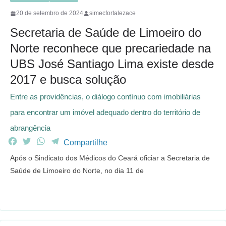
20 de setembro de 2024
simecfortalezace
Secretaria de Saúde de Limoeiro do
Norte reconhece que precariedade na
UBS José Santiago Lima existe desde
2017 e busca solução
Entre as providências, o diálogo contínuo com imobiliárias
para encontrar um imóvel adequado dentro do território de
abrangência
F
T
W
T
Compartilhe
a
w
h
e
Após o Sindicato dos Médicos do Ceará oficiar a Secretaria de
c
i
a
l
Saúde de Limoeiro do Norte, no dia 11 de
e
t
t
e
b
t
s
g
o
e
A
r
o
r
p
a
k
p
m