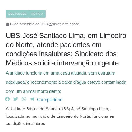
DESTAQUES
NOTÍCIA
12 de setembro de 2024
simecfortalezace
UBS José Santiago Lima, em Limoeiro
do Norte, atende pacientes em
condições insalubres; Sindicato dos
Médicos solicita intervenção urgente
A unidade funciona em uma casa alugada, sem estrutura
adequada, e recentemente a caixa d’água esteve contaminada
com um animal morto dentro
F
T
W
T
Compartilhe
a
w
h
e
A Unidade Básica de Saúde (UBS) José Santiago Lima,
c
i
a
l
localizada no município de Limoeiro do Norte, funciona em
e
t
t
e
condições insalubres
b
t
s
g
o
e
A
r