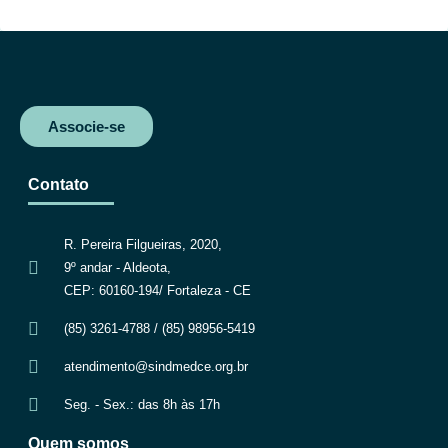
o
e
A
r
o
r
p
a
k
p
m
Associe-se
Contato
R. Pereira Filgueiras, 2020,
9º andar - Aldeota,
CEP: 60160-194/ Fortaleza - CE
(85) 3261-4788 / (85) 98956-5419
atendimento@sindmedce.org.br
Seg. - Sex.: das 8h às 17h
Quem somos