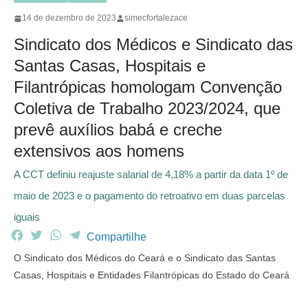
14 de dezembro de 2023
simecfortalezace
Sindicato dos Médicos e Sindicato das
Santas Casas, Hospitais e
Filantrópicas homologam Convenção
Coletiva de Trabalho 2023/2024, que
prevê auxílios babá e creche
extensivos aos homens
A CCT definiu reajuste salarial de 4,18% a partir da data 1º de
maio de 2023 e o pagamento do retroativo em duas parcelas
iguais
F
T
W
T
Compartilhe
a
w
h
e
O Sindicato dos Médicos do Ceará e o Sindicato das Santas
c
i
a
l
Casas, Hospitais e Entidades Filantrópicas do Estado do Ceará
e
t
t
e
b
t
s
g