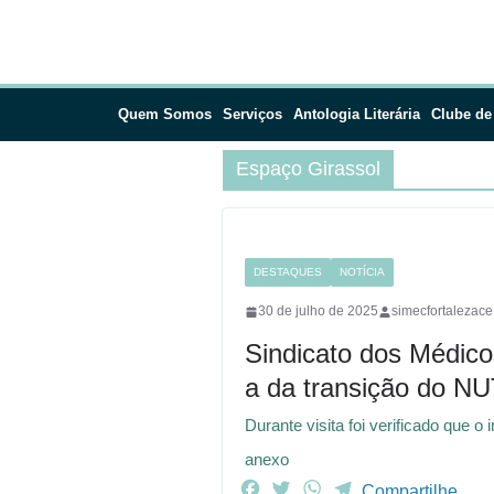
Quem Somos
Serviços
Antologia Literária
Clube de
Espaço Girassol
DESTAQUES
NOTÍCIA
30 de julho de 2025
simecfortalezace
Sindicato dos Médico
a da transição do N
Durante visita foi verificado que 
anexo
F
T
W
T
Compartilhe