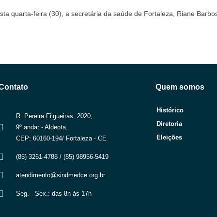
sta quarta-feira (30), a secretária da saúde de Fortaleza, Riane Barbo
Contato
Quem somos
Histórico
R. Pereira Filgueiras, 2020,
Diretoria
9º andar - Aldeota,
Eleições
CEP: 60160-194/ Fortaleza - CE
(85) 3261-4788 / (85) 98956-5419
atendimento@sindmedce.org.br
Seg. - Sex.: das 8h às 17h