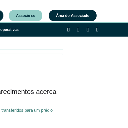
Associe-se
Área do Associado
operativas
larecimentos acerca
 transferidos para um prédio