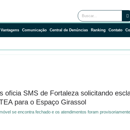
 Vantagens
Comunicação
Central de Denúncias
Ranking
Contato
Co
s oficia SMS de Fortaleza solicitando esc
UTEA para o Espaço Girassol
o imóvel se encontra fechado e os atendimentos foram provisoriamente