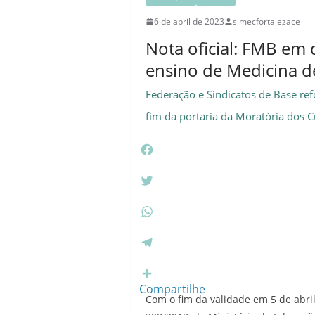
6 de abril de 2023
simecfortalezace
Nota oficial: FMB em 
ensino de Medicina d
Federação e Sindicatos de Base r
fim da portaria da Moratória dos 
F
a
c
T
e
w
b
i
W
o
t
h
o
t
a
T
k
e
t
e
r
s
l
Compartilhe
Com o fim da validade em 5 de abril
A
e