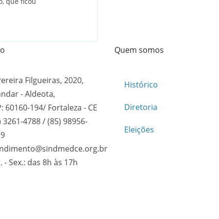
, que ficou
to
Quem somos
Pereira Filgueiras, 2020,
Histórico
andar - Aldeota,
Diretoria
: 60160-194/ Fortaleza - CE
) 3261-4788 / (85) 98956-
Eleições
19
endimento@sindmedce.org.br
. - Sex.: das 8h às 17h