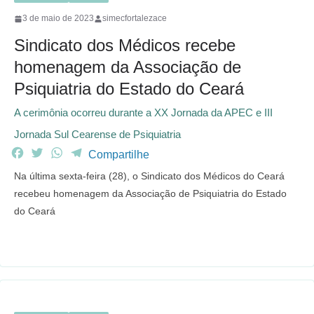
3 de maio de 2023
simecfortalezace
Sindicato dos Médicos recebe
homenagem da Associação de
Psiquiatria do Estado do Ceará
A cerimônia ocorreu durante a XX Jornada da APEC e III
Jornada Sul Cearense de Psiquiatria
F
T
W
T
Compartilhe
a
w
h
e
Na última sexta-feira (28), o Sindicato dos Médicos do Ceará
c
i
a
l
recebeu homenagem da Associação de Psiquiatria do Estado
e
t
t
e
do Ceará
b
t
s
g
o
e
A
r
o
r
p
a
k
p
m