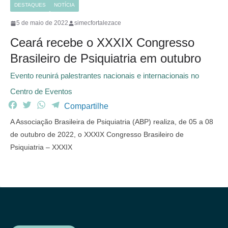
DESTAQUES
NOTÍCIA
5 de maio de 2022
simecfortalezace
Ceará recebe o XXXIX Congresso
Brasileiro de Psiquiatria em outubro
Evento reunirá palestrantes nacionais e internacionais no
Centro de Eventos
F
T
W
T
Compartilhe
a
w
h
e
A Associação Brasileira de Psiquiatria (ABP) realiza, de 05 a 08
c
i
a
l
de outubro de 2022, o XXXIX Congresso Brasileiro de
e
t
t
e
Psiquiatria – XXXIX
b
t
s
g
o
e
A
r
o
r
p
a
k
p
m