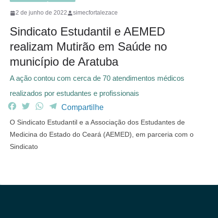
2 de junho de 2022
simecfortalezace
Sindicato Estudantil e AEMED
realizam Mutirão em Saúde no
município de Aratuba
A ação contou com cerca de 70 atendimentos médicos
realizados por estudantes e profissionais
F
T
W
T
Compartilhe
a
w
h
e
O Sindicato Estudantil e a Associação dos Estudantes de
c
i
a
l
Medicina do Estado do Ceará (AEMED), em parceria com o
e
t
t
e
Sindicato
b
t
s
g
o
e
A
r
o
r
p
a
k
p
m