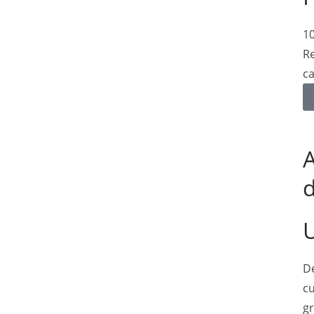
1
Re
c
D
c
gr