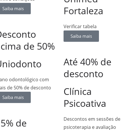
Fortaleza
Saiba mais
Verificar tabela
Desconto
Saiba mais
acima de 50%
Até 40% de
Uniodonto
desconto
lano odontológico com
ais de 50% de desconto
Clínica
Saiba mais
Psicoativa
Descontos em sessões de
15% de
psicoterapia e avaliação