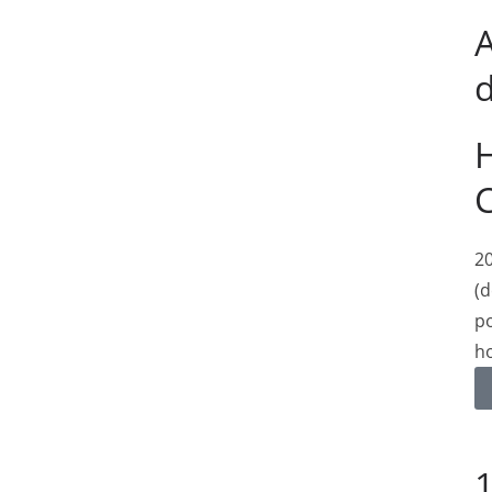
2
(d
po
ho