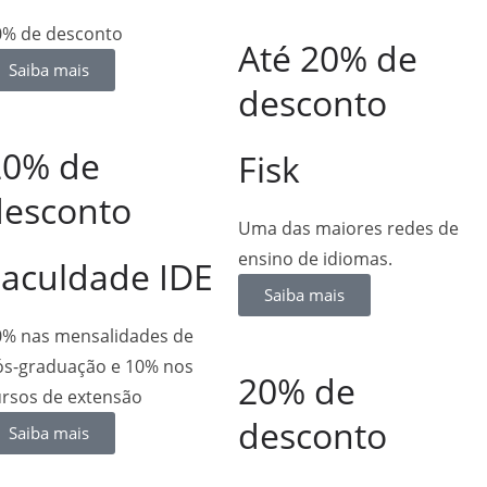
0% de desconto
Até 20% de
Saiba mais
desconto
20% de
Fisk
desconto
Uma das maiores redes de
ensino de idiomas.
Faculdade IDE
Saiba mais
0% nas mensalidades de
ós-graduação e 10% nos
20% de
ursos de extensão
desconto
Saiba mais