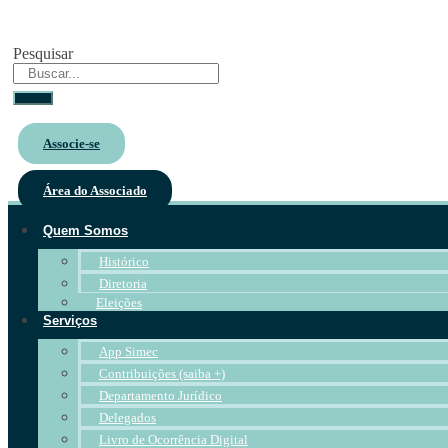
Pesquisar
Associe-se
Área do Associado
Quem Somos
Histórico
Diretoria
Eleições
Serviços
App Simec
Contribuições (saiba +)
Departamento Jurídico
Delegados
Livro de Ocorrência Digital