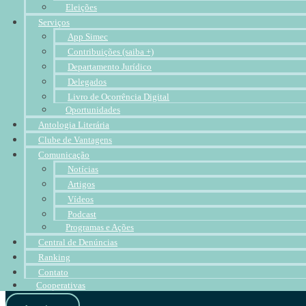
Eleições
Serviços
App Simec
Contribuições (saiba +)
Departamento Jurídico
Delegados
Livro de Ocorrência Digital
Oportunidades
Antologia Literária
Clube de Vantagens
Comunicação
Notícias
Artigos
Vídeos
Podcast
Programas e Ações
Central de Denúncias
Ranking
Contato
Cooperativas