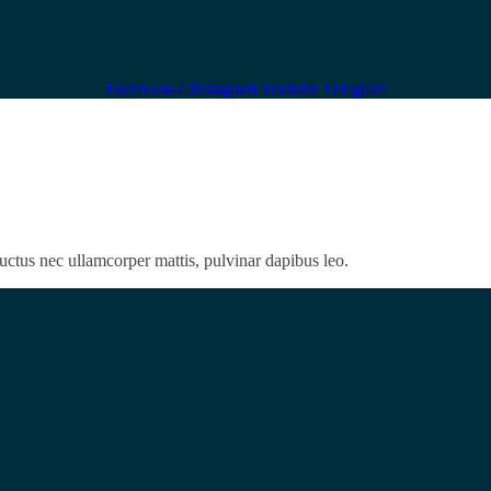
Facebook-f
Instagram
Youtube
Telegram
 luctus nec ullamcorper mattis, pulvinar dapibus leo.