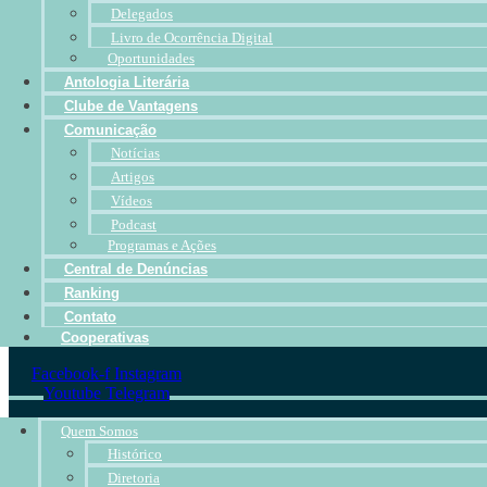
Delegados
Livro de Ocorrência Digital
Oportunidades
Antologia Literária
Clube de Vantagens
Comunicação
Notícias
Artigos
Vídeos
Podcast
Programas e Ações
Central de Denúncias
Ranking
Contato
Cooperativas
Facebook-f
Instagram
Youtube
Telegram
Quem Somos
Histórico
Diretoria