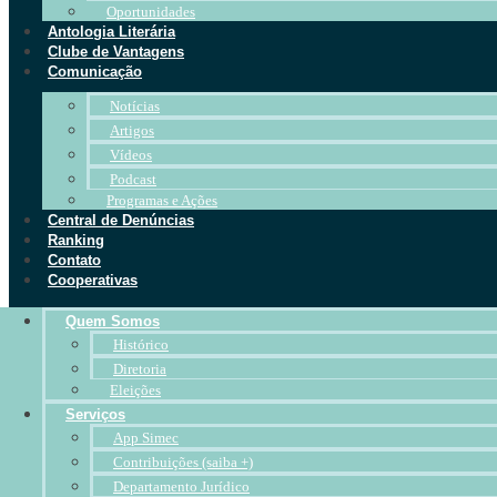
Oportunidades
Antologia Literária
Clube de Vantagens
Comunicação
Notícias
Artigos
Vídeos
Podcast
Programas e Ações
Central de Denúncias
Ranking
Contato
Cooperativas
Quem Somos
Histórico
Diretoria
Eleições
Serviços
App Simec
Contribuições (saiba +)
Departamento Jurídico