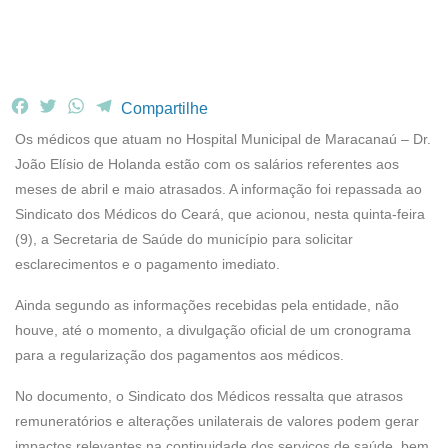
F
T
W
T
Compartilhe
a
w
h
e
Os médicos que atuam no Hospital Municipal de Maracanaú – Dr.
c
i
a
l
João Elísio de Holanda estão com os salários referentes aos
e
t
t
e
meses de abril e maio atrasados. A informação foi repassada ao
b
t
s
g
Sindicato dos Médicos do Ceará, que acionou, nesta quinta-feira
o
e
A
r
o
r
p
a
(9), a Secretaria de Saúde do município para solicitar
k
p
m
esclarecimentos e o pagamento imediato.
Ainda segundo as informações recebidas pela entidade, não
houve, até o momento, a divulgação oficial de um cronograma
para a regularização dos pagamentos aos médicos.
No documento, o Sindicato dos Médicos ressalta que atrasos
remuneratórios e alterações unilaterais de valores podem gerar
impactos relevantes na continuidade dos serviços de saúde, bem