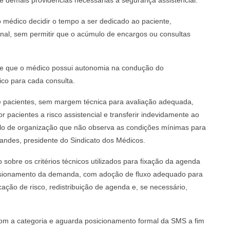
 demais providências necessárias à segurança assistencial.
 médico decidir o tempo a ser dedicado ao paciente,
onal, sem permitir que o acúmulo de encargos ou consultas
e que o médico possui autonomia na condução do
ico para cada consulta.
pacientes, sem margem técnica para avaliação adequada,
pacientes a risco assistencial e transferir indevidamente ao
elo de organização que não observa as condições mínimas para
nandes, presidente do Sindicato dos Médicos.
o sobre os critérios técnicos utilizados para fixação da agenda
ensionamento da demanda, com adoção de fluxo adequado para
cação de risco, redistribuição de agenda e, se necessário,
om a categoria e aguarda posicionamento formal da SMS a fim