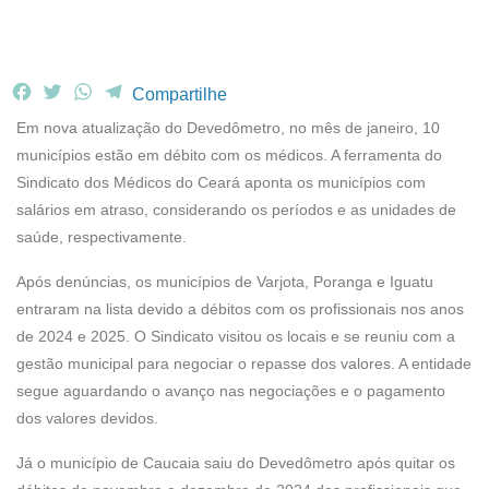
F
T
W
T
Compartilhe
a
w
h
e
Em nova atualização do Devedômetro, no mês de janeiro, 10
c
i
a
l
municípios estão em débito com os médicos. A ferramenta do
e
t
t
e
Sindicato dos Médicos do Ceará aponta os municípios com
b
t
s
g
salários em atraso, considerando os períodos e as unidades de
o
e
A
r
o
r
p
a
saúde, respectivamente.
k
p
m
Após denúncias, os municípios de Varjota, Poranga e Iguatu
entraram na lista devido a débitos com os profissionais nos anos
de 2024 e 2025. O Sindicato visitou os locais e se reuniu com a
gestão municipal para negociar o repasse dos valores. A entidade
segue aguardando o avanço nas negociações e o pagamento
dos valores devidos.
Já o município de Caucaia saiu do Devedômetro após quitar os