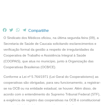
F
T
W
T
Compartilhe
a
w
h
e
O Sindicato dos Médicos oficiou, na última segunda-feira (09), a
c
i
a
l
Secretaria de Saúde de Caucaia solicitando esclarecimentos e
e
t
t
e
verificação formal da gestão a respeito de irregularidades da
b
t
s
g
Cooperativa de Trabalho e Assistência Integral à Saúde
o
e
A
r
o
r
p
a
(COOPAIS), que atua no município, junto à Organização das
k
p
m
Cooperativas Brasileiras (OCB/CE).
Conforme a Lei nº 5.764/1971 (Lei Geral do Cooperativismo) as
cooperativas são obrigadas, para seu funcionamento, a registrar-
se na OCB ou na entidade estadual, se houver. Além disso, de
acordo com o entendimento do Supremo Tribunal Federal (STF),
a exigência de registro das cooperativas na OCB é constitucional