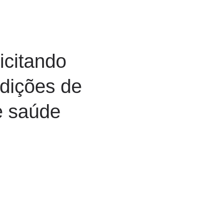
icitando
ndições de
e saúde