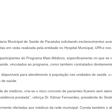
etaria Municipal de Saúde de Pacatuba solicitando esclarecimentos ace
as em visita realizada pela entidade no Hospital Municipal, UPA e nos
rticipantes do Programa Mais Médicos, especificamente no que se ref
aúde, vinculados ao programa, como também contratados diretamente
disponíveis para atendimento à população nas unidades de saúde, o q
o de saúde.
ade de médicos, cria-se o risco concreto de pacientes ficarem sem at
 assistência prestada”, reforça Dr. Edmar Fernandes, presidente do Sind
teriormente ofertadas aos médicos da rede municipal. Consta também o