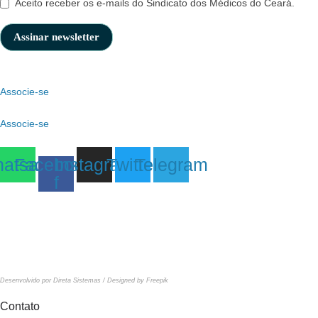
Aceito receber os e-mails do Sindicato dos Médicos do Ceará.
Associe-se
Associe-se
atsapp
Facebook-
Instagram
Twitter
Telegram
f
Sindicato dos Médicos do Estado do Ceará
CNPJ: 06.915.268/0001-30. Todos os direitos
reservados.
Desenvolvido por Direta Sistemas /
Designed by Freepik
Contato