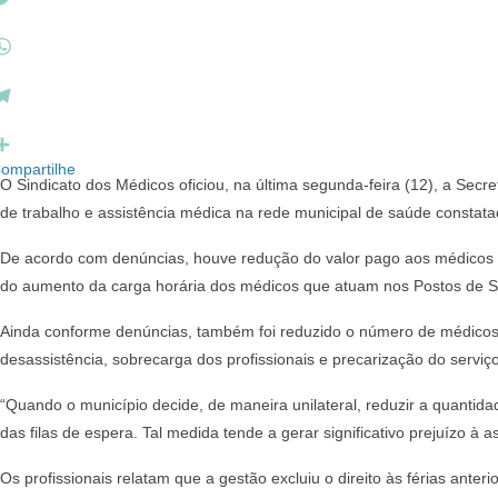
w
W
ompartilhe
O Sindicato dos Médicos oficiou, na última segunda-feira (12), a Secr
de trabalho e assistência médica na rede municipal de saúde constatad
De acordo com denúncias, houve redução do valor pago aos médicos pa
do aumento da carga horária dos médicos que atuam nos Postos de S
m
Ainda conforme denúncias, também foi reduzido o número de médicos 
desassistência, sobrecarga dos profissionais e precarização do serviç
“Quando o município decide, de maneira unilateral, reduzir a quantid
das filas de espera. Tal medida tende a gerar significativo prejuízo à
Os profissionais relatam que a gestão excluiu o direito às férias an