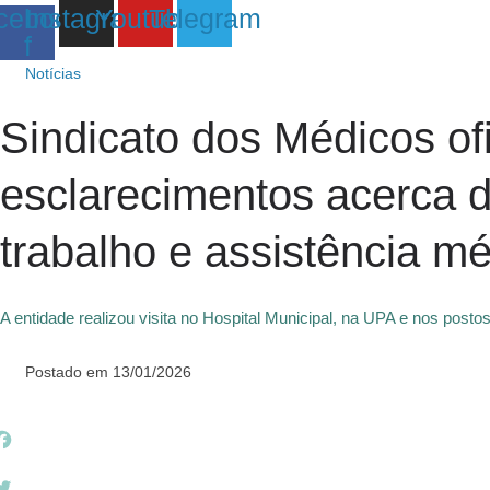
cebook-
Instagram
Youtube
Telegram
f
Notícias
Sindicato dos Médicos of
esclarecimentos acerca d
trabalho e assistência m
A entidade realizou visita no Hospital Municipal, na UPA e nos post
Postado em
13/01/2026