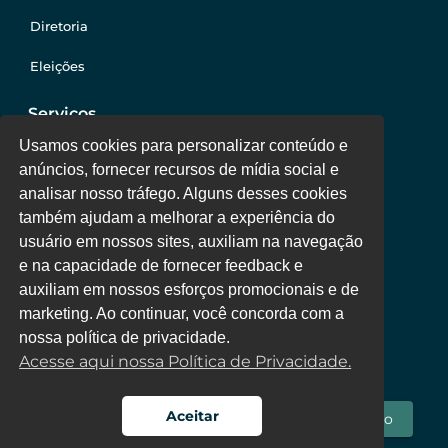
Diretoria
Eleições
Serviços
Usamos cookies para personalizar conteúdo e
anúncios, fornecer recursos de mídia social e
Jurídico
analisar nosso tráfego. Alguns desses cookies
também ajudam a melhorar a experiência do
Oportunidades
usuário em nossos sites, auxiliam na navegação
Clube de Vantagens
e na capacidade de fornecer feedback e
auxiliam em nossos esforços promocionais e de
Área Colaborador
marketing. Ao continuar, você concorda com a
nossa política de privacidade.
Acesse aqui nossa Política de Privacidade.
Aceitar
Fale Conosco