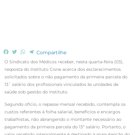
F
T
W
T
Compartilhe
a
w
h
e
O Sindicato dos Médicos receber, nesta quarta-feira (03),
c
i
a
l
resposta do Instituto Cisne acerca dos esclarecimentos
e
t
t
e
solicitados sobre o não pagamento da primeira parcela do
b
t
s
g
13˚ salário dos profissionais vinculados às unidades de
o
e
A
r
o
r
p
a
saúde sob gestão do Instituto.
k
p
m
Segundo ofício, o repasse mensal recebido, contempla os
custos referentes à folha salarial, benefícios e encargos
trabalhistas, não abrangendo o montante necessário ao
pagamento da primeira parcela do 13º salário. Portanto, o
valor recebido integralmente é destinado à manutenção do