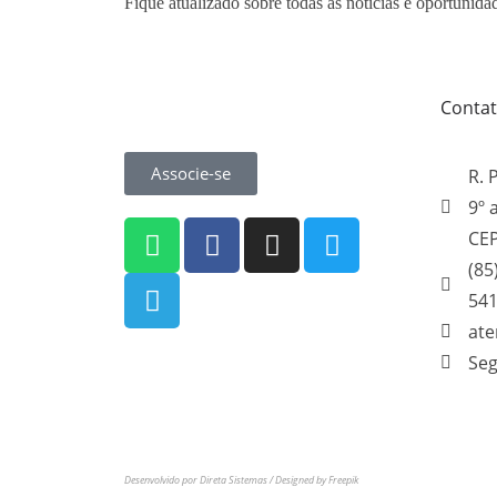
Fique atualizado sobre todas as notícias e oportunida
Conta
Associe-se
R. 
9º 
CEP
(85
54
at
Seg
Sindicato dos Médicos do Estado do Ceará
CNPJ: 06.915.268/0001-30. Todos os direitos
reservados.
Desenvolvido por Direta Sistemas /
Designed by Freepik