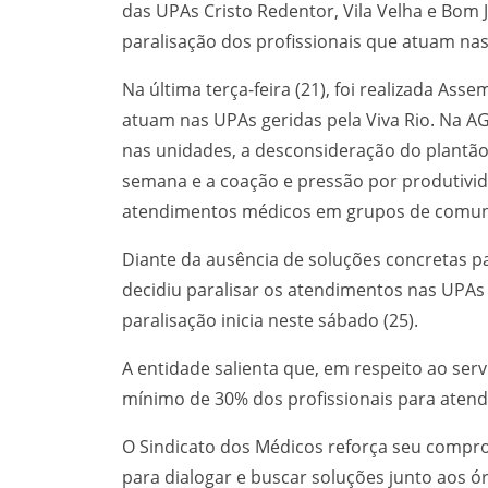
p
r
das UPAs Cristo Redentor, Vila Velha e Bom
a
paralisação dos profissionais que atuam na
m
Na última terça-feira (21), foi realizada As
atuam nas UPAs geridas pela Viva Rio. Na A
nas unidades, a desconsideração do plantão d
semana e a coação e pressão por produtivid
atendimentos médicos em grupos de comun
Diante da ausência de soluções concretas pa
decidiu paralisar os atendimentos nas UPAs
paralisação inicia neste sábado (25).
A entidade salienta que, em respeito ao ser
mínimo de 30% dos profissionais para atend
O Sindicato dos Médicos reforça seu compr
para dialogar e buscar soluções junto aos ó