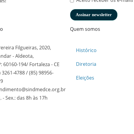
Aceito receber os e-mails
des!
to
Quem somos
Pereira Filgueiras, 2020,
Histórico
andar - Aldeota,
Diretoria
: 60160-194/ Fortaleza - CE
) 3261-4788 / (85) 98956-
Eleições
19
endimento@sindmedce.org.br
. - Sex.: das 8h às 17h