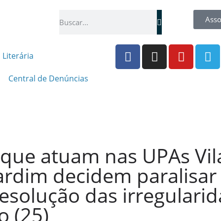
Asso
 Literária
Central de Denúncias
que atuam nas UPAs Vila
rdim decidem paralisar 
resolução das irregulari
o (25)