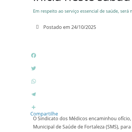
Em respeito ao serviço essencial de saúde, será
Postado em
24/10/2025
F
a
c
T
e
w
b
i
W
o
t
h
o
t
a
T
k
e
t
e
r
s
l
Compartilhe
O Sindicato dos Médicos encaminhou ofício, n
A
e
p
g
Municipal de Saúde de Fortaleza (SMS), para 