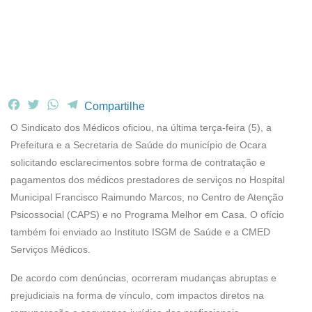
F
T
W
T
Compartilhe
a
w
h
e
O Sindicato dos Médicos oficiou, na última terça-feira (5), a
c
i
a
l
Prefeitura e a Secretaria de Saúde do município de Ocara
e
t
t
e
solicitando esclarecimentos sobre forma de contratação e
b
t
s
g
pagamentos dos médicos prestadores de serviços no Hospital
o
e
A
r
o
r
p
a
Municipal Francisco Raimundo Marcos, no Centro de Atenção
k
p
m
Psicossocial (CAPS) e no Programa Melhor em Casa. O ofício
também foi enviado ao Instituto ISGM de Saúde e a CMED
Serviços Médicos.
De acordo com denúncias, ocorreram mudanças abruptas e
prejudiciais na forma de vínculo, com impactos diretos na