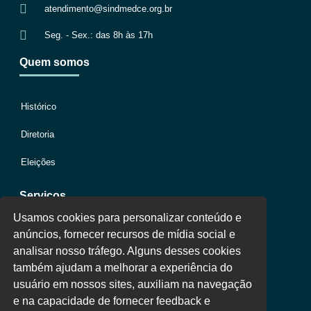
atendimento@sindmedce.org.br
Seg. - Sex.: das 8h às 17h
Quem somos
Histórico
Diretoria
Eleições
Serviços
Usamos cookies para personalizar conteúdo e
anúncios, fornecer recursos de mídia social e
Jurídico
analisar nosso tráfego. Alguns desses cookies
também ajudam a melhorar a experiência do
Oportunidades
usuário em nossos sites, auxiliam na navegação
Clube de Vantagens
e na capacidade de fornecer feedback e