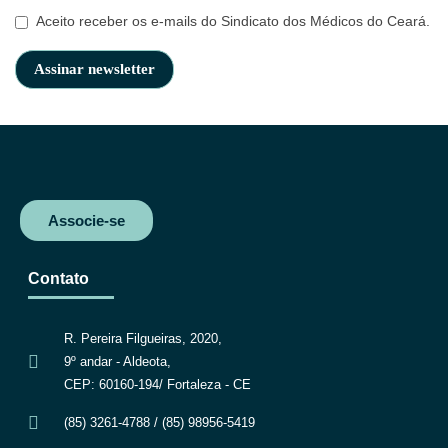
Aceito receber os e-mails do Sindicato dos Médicos do Ceará.
Associe-se
Contato
R. Pereira Filgueiras, 2020,
9º andar - Aldeota,
CEP: 60160-194/ Fortaleza - CE
(85) 3261-4788 / (85) 98956-5419