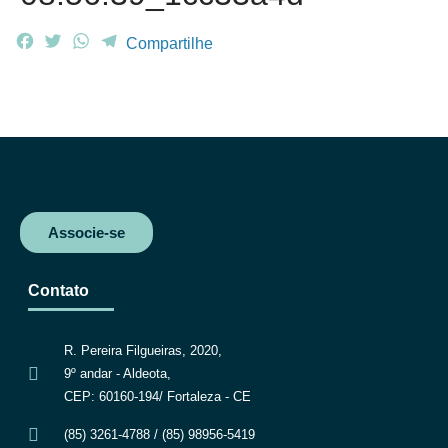
F
T
W
T
Compartilhe
a
w
h
e
c
i
a
l
e
t
t
e
b
t
s
g
o
e
A
r
o
r
p
a
k
p
m
Associe-se
Contato
R. Pereira Filgueiras, 2020,
9º andar - Aldeota,
CEP: 60160-194/ Fortaleza - CE
(85) 3261-4788 / (85) 98956-5419