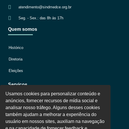
atendimento@sindmedce.org.br
Seg. - Sex.: das 8h às 17h
Quem somos
Histórico
Diretoria
Eleições
Serviços
Usamos cookies para personalizar conteúdo e
anúncios, fornecer recursos de mídia social e
Jurídico
analisar nosso tráfego. Alguns desses cookies
também ajudam a melhorar a experiência do
Oportunidades
usuário em nossos sites, auxiliam na navegação
Clube de Vantagens
e na capacidade de fornecer feedback e