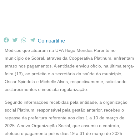
F
T
W
T
Compartilhe
a
w
h
e
Médicos que atuaram na UPA Hugo Mendes Parente no
c
i
a
l
município de Sobral, através da Cooperativa Platinum, enfrentam
e
t
t
e
atraso nos pagamentos. A entidade enviou ofício, na última terça-
b
t
s
g
feira (13), ao prefeito e a secretária da saúde do município,
o
e
A
r
o
r
p
a
Oscar Spindola e Michelle Alves, respectivamente, solicitando
k
p
m
esclarecimentos e imediata regularização.
Segundo informações recebidas pela entidade, a organização
social Platinum, responsável pela gestão anterior, recebeu o
repasse da prefeitura referente aos dias 1 a 10 de março de
2025. A nova Organização Social, que assumiu o contrato,
efetuou o pagamento pelos dias 19 a 31 de março de 2025.