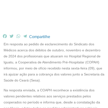
F
T
W
T
Compartilhe
a
w
h
e
Em resposta ao pedido de esclarecimento do Sindicato dos
c
i
a
l
Médicos acerca dos débitos de outubro, novembro e dezembro
e
t
t
e
de 2024 dos profissionais que atuaram no Hospital Regional de
b
t
s
g
Iguatu, a Cooperativa de Atendimento Pré-Hospitalar (COPAH)
o
e
A
r
o
r
p
a
informou, por meio de ofício recebido nesta sexta-feira (09), que
k
p
m
irá ajuizar ação para a cobrança dos valores junto a Secretaria da
Saúde do Ceará (Sesa).
Na resposta enviada, a COAPH reconhece a existência dos
valores pendentes relativos aos serviços prestados pelos
cooperados no período e informa que, desde a constatação da