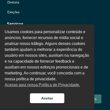
Diretoria
Eleições
Serviços
Usamos cookies para personalizar conteúdo e
anúncios, fornecer recursos de mídia social e
Jurídico
analisar nosso tráfego. Alguns desses cookies
também ajudam a melhorar a experiência do
Oportunidades
usuário em nossos sites, auxiliam na navegação
Clube de Vantagens
e na capacidade de fornecer feedback e
auxiliam em nossos esforços promocionais e de
Área Colaborador
marketing. Ao continuar, você concorda com a
nossa política de privacidade.
Acesse aqui nossa Política de Privacidade.
Aceitar
Fale Conosco