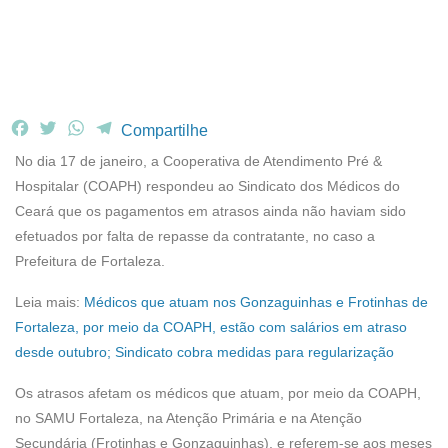
F
T
W
T
Compartilhe
a
w
h
e
No dia 17 de janeiro, a Cooperativa de Atendimento Pré &
c
i
a
l
Hospitalar (COAPH) respondeu ao Sindicato dos Médicos do
e
t
t
e
Ceará que os pagamentos em atrasos ainda não haviam sido
b
t
s
g
efetuados por falta de repasse da contratante, no caso a
o
e
A
r
o
r
p
a
Prefeitura de Fortaleza.
k
p
m
Leia mais:
Médicos que atuam nos Gonzaguinhas e Frotinhas de
Fortaleza, por meio da COAPH, estão com salários em atraso
desde outubro; Sindicato cobra medidas para regularização
Os atrasos afetam os médicos que atuam, por meio da COAPH,
no SAMU Fortaleza, na Atenção Primária e na Atenção
Secundária (Frotinhas e Gonzaguinhas), e referem-se aos meses