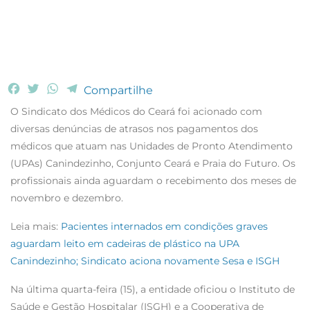
F
T
W
T
Compartilhe
a
w
h
e
O Sindicato dos Médicos do Ceará foi acionado com
c
i
a
l
diversas denúncias de atrasos nos pagamentos dos
e
t
t
e
médicos que atuam nas Unidades de Pronto Atendimento
b
t
s
g
(UPAs) Canindezinho, Conjunto Ceará e Praia do Futuro. Os
o
e
A
r
o
r
p
a
profissionais ainda aguardam o recebimento dos meses de
k
p
m
novembro e dezembro.
Leia mais:
Pacientes internados em condições graves
aguardam leito em cadeiras de plástico na UPA
Canindezinho; Sindicato aciona novamente Sesa e ISGH
Na última quarta-feira (15), a entidade oficiou o Instituto de
Saúde e Gestão Hospitalar (ISGH) e a Cooperativa de