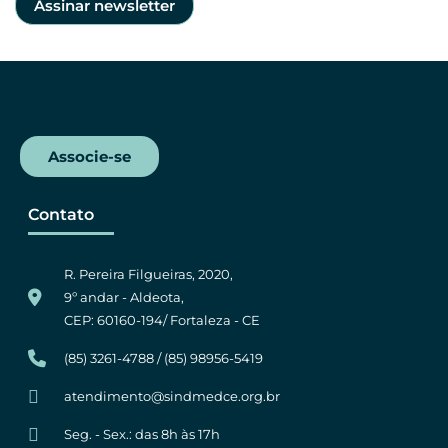
Associe-se
Contato
R. Pereira Filgueiras, 2020,
9º andar - Aldeota,
CEP: 60160-194/ Fortaleza - CE
(85) 3261-4788 / (85) 98956-5419
atendimento@sindmedce.org.br
Seg. - Sex.: das 8h às 17h