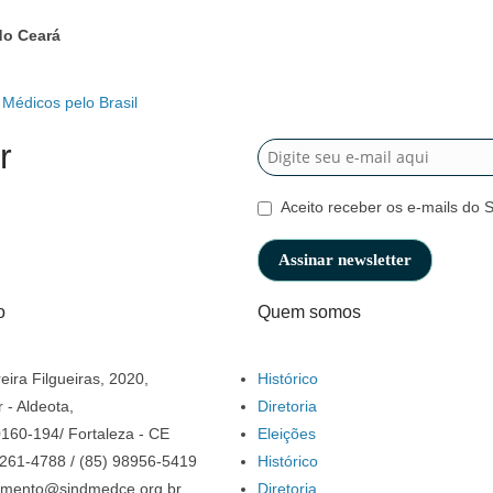
do Ceará
Médicos pelo Brasil
r
Aceito receber os e-mails do 
o
Quem somos
eira Filgueiras, 2020,
Histórico
 - Aldeota,
Diretoria
160-194/ Fortaleza - CE
Eleições
3261-4788 / (85) 98956-5419
Histórico
imento@sindmedce.org.br
Diretoria