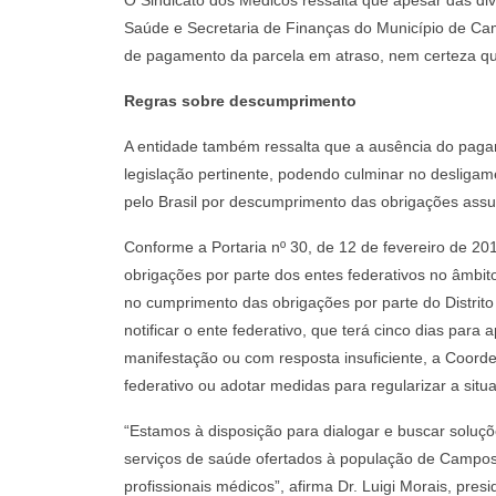
O Sindicato dos Médicos ressalta que apesar das dive
Saúde e Secretaria de Finanças do Município de Ca
de pagamento da parcela em atraso, nem certeza q
Regras sobre descumprimento
A entidade também ressalta que a ausência do paga
legislação pertinente, podendo culminar no deslig
pelo Brasil por descumprimento das obrigações ass
Conforme a Portaria nº 30, de 12 de fevereiro de 2
obrigações por parte dos entes federativos no âmbito
no cumprimento das obrigações por parte do Distrit
notificar o ente federativo, que terá cinco dias par
manifestação ou com resposta insuficiente, a Coord
federativo ou adotar medidas para regularizar a situ
“Estamos à disposição para dialogar e buscar soluç
serviços de saúde ofertados à população de Campos
profissionais médicos”, afirma Dr. Luigi Morais, pres