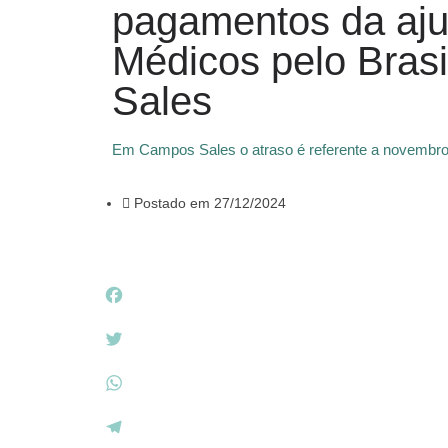
pagamentos da aju
Médicos pelo Bras
Sales
Em Campos Sales o atraso é referente a novembr
Postado em
27/12/2024
F
a
c
T
e
w
b
i
W
o
t
h