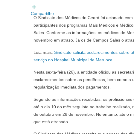
o
t
a
T
k
e
t
e
r
s
l
Compartilhe
O Sindicato dos Médicos do Ceará foi acionado com 
A
e
participantes dos programas Mais Médicos e Médico
p
g
Sales. Conforme as informações, os médicos de Me
p
r
a
novembro em atraso. Já os de Campos Sales o atra
m
Leia mais:
Sindicato solicita esclarecimentos sobre
serviço no Hospital Municipal de Meruoca
Nesta sexta-feira (26), a entidade oficiou as secret
esclarecimentos sobre as pendências, bem como a ur
regularização imediata dos pagamentos.
Segundo as informações recebidas, os profissionai
até o dia 10 do mês seguinte ao trabalho realizad
de outubro em 28 de novembro. No entanto, até o 
que está atrasado.