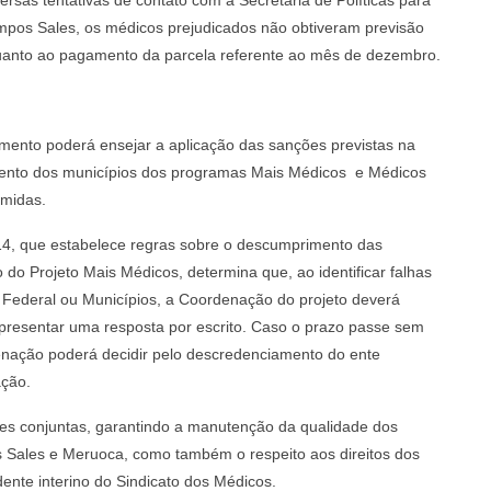
rsas tentativas de contato com a Secretaria de Políticas para
mpos Sales, os médicos prejudicados não obtiveram previsão
uanto ao pagamento da parcela referente ao mês de dezembro.
mento poderá ensejar a aplicação das sanções previstas na
amento dos municípios dos programas Mais Médicos e Médicos
umidas.
014, que estabelece regras sobre o descumprimento das
 do Projeto Mais Médicos, determina que, ao identificar falhas
o Federal ou Municípios, a Coordenação do projeto deverá
a apresentar uma resposta por escrito. Caso o prazo passe sem
enação poderá decidir pelo descredenciamento do ente
ação.
ões conjuntas, garantindo a manutenção da qualidade dos
 Sales e Meruoca, como também o respeito aos direitos dos
idente interino do Sindicato dos Médicos.