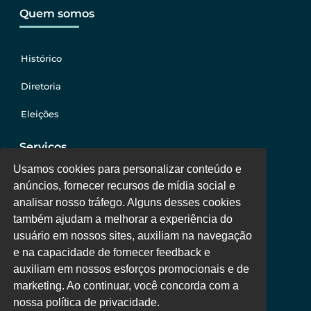
Quem somos
Histórico
Diretoria
Eleições
Serviços
Usamos cookies para personalizar conteúdo e
anúncios, fornecer recursos de mídia social e
Jurídico
analisar nosso tráfego. Alguns desses cookies
também ajudam a melhorar a experiência do
Oportunidades
usuário em nossos sites, auxiliam na navegação
Clube de Vantagens
e na capacidade de fornecer feedback e
auxiliam em nossos esforços promocionais e de
Área Colaborador
marketing. Ao continuar, você concorda com a
nossa política de privacidade.