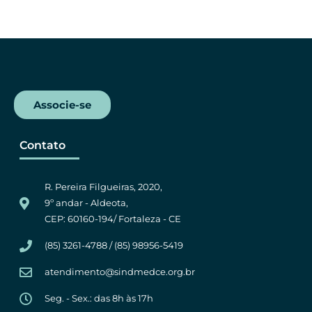
c
i
a
l
e
t
t
e
b
t
s
g
o
e
A
r
o
r
p
a
k
p
m
Associe-se
Contato
R. Pereira Filgueiras, 2020,
9º andar - Aldeota,
CEP: 60160-194/ Fortaleza - CE
(85) 3261-4788 / (85) 98956-5419
atendimento@sindmedce.org.br
Seg. - Sex.: das 8h às 17h