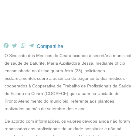
F
T
W
T
Compartilhe
a
w
h
e
O Sindicato dos Médicos do Ceará acionou à secretária municipal
c
i
a
l
de saúde de Baturité, Maria Auxiliadora Bessa, mediante ofício
e
t
t
e
encaminhado na última quarta-feira (23), solicitando
b
t
s
g
esclarecimentos sobre a ausência de pagamento dos médicos
o
e
A
r
o
r
p
a
cooperados à Cooperativa de Trabalho de Profissionais da Saúde
k
p
m
do Estado do Ceará (COOPECE) que atuam na Unidade de
Pronto Atendimento do município, referente aos plantões
realizados no mês de setembro deste ano.
De acordo com informações, os valores devidos ainda não foram
repassados aos profissionais da unidade hospitalar e não há