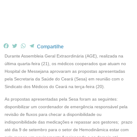
F
T
W
T
Compartilhe
a
w
h
e
Durante Assembleia Geral Extraordinária (AGE), realizada na
c
i
a
l
última quarta-feira (21), os médicos cooperados que atuam no
e
t
t
e
Hospital de Messejana aprovaram as propostas apresentadas
b
t
s
g
pela Secretaria da Saúde do Ceará (Sesa) em reunião com o
o
e
A
r
o
r
p
a
Sindicato dos Médicos do Ceará na terça-feira (20).
k
p
m
As propostas apresentadas pela Sesa foram as seguintes:
disponibilizar um coordenador de emergência responsável pela
revisão de fluxos para checar a disponibilidade ou
indisponibilidade das medicações e repassar aos gestores; prazo
até dia 9 de setembro para o setor de Hemodinâmica estar com