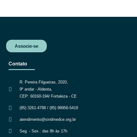
c
i
a
l
e
t
t
e
b
t
s
g
o
e
A
r
o
r
p
a
k
p
m
Associe-se
Contato
R. Pereira Filgueiras, 2020,
9º andar - Aldeota,
CEP: 60160-194/ Fortaleza - CE
(85) 3261-4788 / (85) 98956-5419
atendimento@sindmedce.org.br
Seg. - Sex.: das 8h às 17h