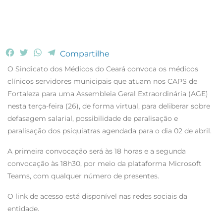
F
T
W
T
Compartilhe
a
w
h
e
O Sindicato dos Médicos do Ceará convoca os médicos
c
i
a
l
clínicos servidores municipais que atuam nos CAPS de
e
t
t
e
Fortaleza para uma Assembleia Geral Extraordinária (AGE)
b
t
s
g
nesta terça-feira (26), de forma virtual, para deliberar sobre
o
e
A
r
o
r
p
a
defasagem salarial, possibilidade de paralisação e
k
p
m
paralisação dos psiquiatras agendada para o dia 02 de abril.
A primeira convocação será às 18 horas e a segunda
convocação às 18h30, por meio da plataforma Microsoft
Teams, com qualquer número de presentes.
O link de acesso está disponível nas redes sociais da
entidade.