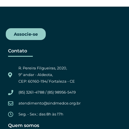
Associe-se
Contato
R. Pereira Filgueiras, 2020,
9º andar - Aldeota,
CEP: 60160-194/ Fortaleza - CE
(85) 3261-4788 / (85) 98956-5419
atendimento@sindmedce.org.br
Seg. - Sex.: das 8h às 17h
Quem somos