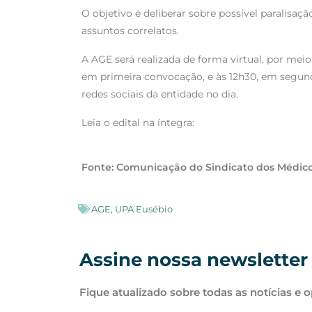
k
p
m
O objetivo é deliberar sobre possível paralisa
assuntos correlatos.
A AGE será realizada de forma virtual, por mei
em primeira convocação, e às 12h30, em segund
redes sociais da entidade no dia.
Leia o edital na íntegra:
Fonte: Comunicação do Sindicato dos Médic
AGE
,
UPA Eusébio
Assine nossa newsletter
Fique atualizado sobre todas as notícias e 