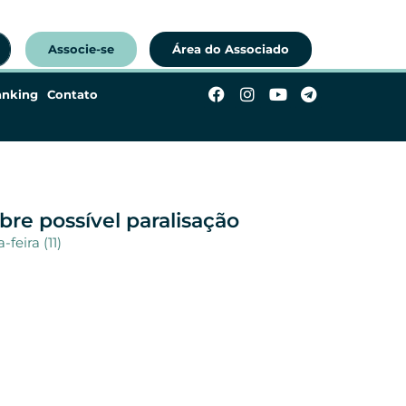
Associe-se
Área do Associado
anking
Contato
re possível paralisação
feira (11)