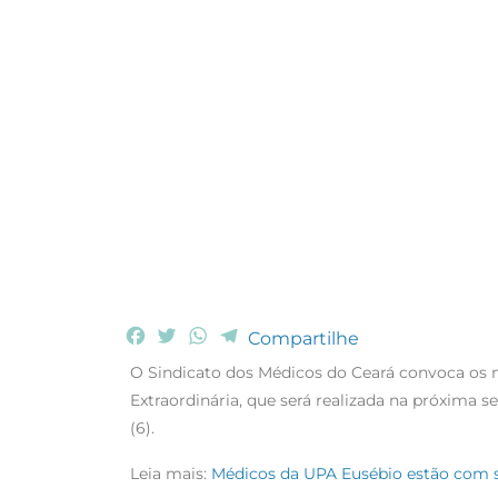
F
T
W
T
Compartilhe
a
w
h
e
O Sindicato dos Médicos do Ceará convoca os 
c
i
a
l
Extraordinária, que será realizada na próxima se
e
t
t
e
(6).
b
t
s
g
o
e
A
r
Leia mais:
Médicos da UPA Eusébio estão com sa
o
r
p
a