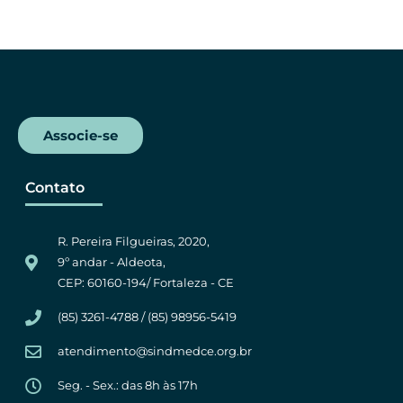
c
i
a
l
e
t
t
e
b
t
s
g
o
e
A
r
o
r
p
a
k
p
m
Associe-se
Contato
R. Pereira Filgueiras, 2020,
9º andar - Aldeota,
CEP: 60160-194/ Fortaleza - CE
(85) 3261-4788 / (85) 98956-5419
atendimento@sindmedce.org.br
Seg. - Sex.: das 8h às 17h