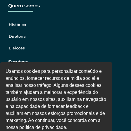
Quem somos
Histórico
Diretoria
Eleições
Serviços
Usamos cookies para personalizar conteúdo e
anúncios, fornecer recursos de mídia social e
Jurídico
analisar nosso tráfego. Alguns desses cookies
também ajudam a melhorar a experiência do
Oportunidades
usuário em nossos sites, auxiliam na navegação
Clube de Vantagens
e na capacidade de fornecer feedback e
auxiliam em nossos esforços promocionais e de
Área Colaborador
marketing. Ao continuar, você concorda com a
nossa política de privacidade.