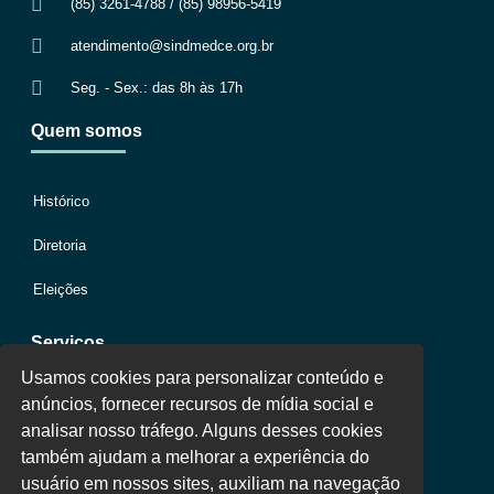
(85) 3261-4788 / (85) 98956-5419
atendimento@sindmedce.org.br
Seg. - Sex.: das 8h às 17h
Quem somos
Histórico
Diretoria
Eleições
Serviços
Usamos cookies para personalizar conteúdo e
anúncios, fornecer recursos de mídia social e
Jurídico
analisar nosso tráfego. Alguns desses cookies
também ajudam a melhorar a experiência do
Oportunidades
usuário em nossos sites, auxiliam na navegação