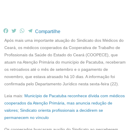
F
T
W
T
Compartilhe
a
w
h
e
Após mais uma importante atuação do Sindicato dos Médicos do
c
i
a
l
Ceará, os médicos cooperados da Cooperativa de Trabalho de
e
t
t
e
Profissionais da Saúde do Estado do Ceará (COOPECE), que
b
t
s
g
atuam na Atenção Primária do município de Pacatuba, receberam
o
e
A
r
o
r
p
a
os retroativos até o mês de setembro e o pagamento de
k
p
m
novembro, que estava atrasado há 10 dias. A informação foi
confirmada pelo Departamento Jurídico nesta sexta-feira (22).
Leia mais:
Município de Pacatuba reconhece dívida com médicos
cooperados da Atenção Primária, mas anuncia redução de
valores; Sindicato orienta profissionais a decidirem se
permanecem no vínculo
Os cooperados buscaram auxílio do Sindicato ao perceberem