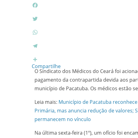
F
a
c
T
e
w
b
i
W
o
t
h
o
t
a
T
k
e
t
e
r
s
l
Compartilhe
O Sindicato dos Médicos do Ceará foi acion
A
e
p
g
pagamento da contrapartida devida aos part
p
r
município de Pacatuba. Os médicos estão s
a
m
Leia mais:
Município de Pacatuba reconhece
Primária, mas anuncia redução de valores; Si
permanecem no vínculo
Na última sexta-feira (1º), um ofício foi en