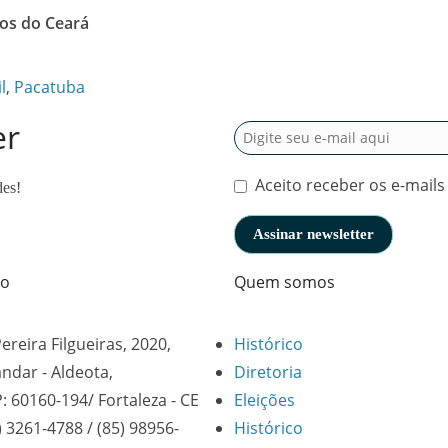
os do Ceará
l
,
Pacatuba
er
Aceito receber os e-mails
des!
to
Quem somos
Pereira Filgueiras, 2020,
Histórico
andar - Aldeota,
Diretoria
: 60160-194/ Fortaleza - CE
Eleições
) 3261-4788 / (85) 98956-
Histórico