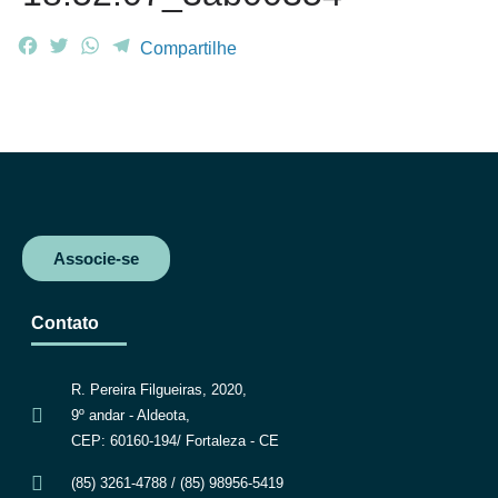
F
T
W
T
Compartilhe
a
w
h
e
c
i
a
l
e
t
t
e
b
t
s
g
o
e
A
r
o
r
p
a
k
p
m
Associe-se
Contato
R. Pereira Filgueiras, 2020,
9º andar - Aldeota,
CEP: 60160-194/ Fortaleza - CE
(85) 3261-4788 / (85) 98956-5419