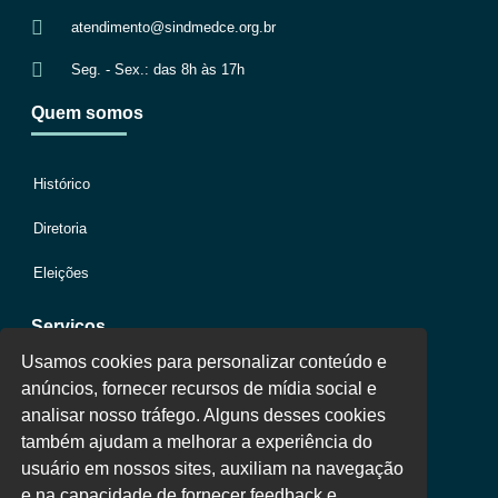
atendimento@sindmedce.org.br
Seg. - Sex.: das 8h às 17h
Quem somos
Histórico
Diretoria
Eleições
Serviços
Usamos cookies para personalizar conteúdo e
anúncios, fornecer recursos de mídia social e
Jurídico
analisar nosso tráfego. Alguns desses cookies
também ajudam a melhorar a experiência do
Oportunidades
usuário em nossos sites, auxiliam na navegação
Clube de Vantagens
e na capacidade de fornecer feedback e