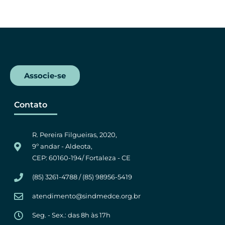
c
i
a
l
e
t
t
e
b
t
s
g
o
e
A
r
o
r
p
a
k
p
m
Associe-se
Contato
R. Pereira Filgueiras, 2020,
9º andar - Aldeota,
CEP: 60160-194/ Fortaleza - CE
(85) 3261-4788 / (85) 98956-5419
atendimento@sindmedce.org.br
Seg. - Sex.: das 8h às 17h