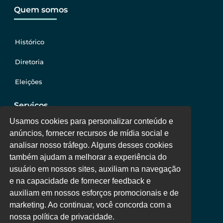
Quem somos
Histórico
Diretoria
Eleições
Serviços
Usamos cookies para personalizar conteúdo e
anúncios, fornecer recursos de mídia social e
Jurídico
analisar nosso tráfego. Alguns desses cookies
também ajudam a melhorar a experiência do
Oportunidades
usuário em nossos sites, auxiliam na navegação
Clube de Vantagens
e na capacidade de fornecer feedback e
auxiliam em nossos esforços promocionais e de
Área Colaborador
marketing. Ao continuar, você concorda com a
nossa política de privacidade.