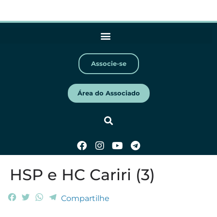
Associe-se
Área do Associado
HSP e HC Cariri (3)
F
T
W
T
Compartilhe
a
w
h
e