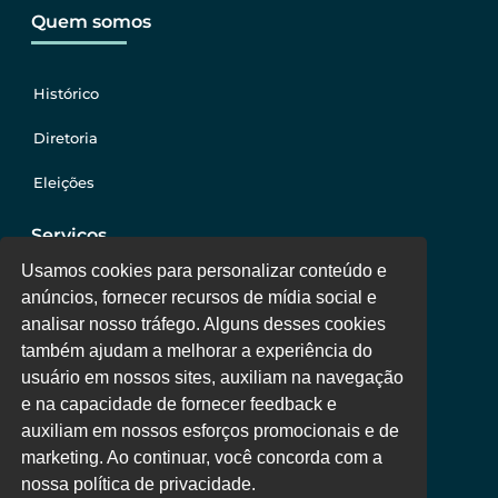
Quem somos
Histórico
Diretoria
Eleições
Serviços
Usamos cookies para personalizar conteúdo e
anúncios, fornecer recursos de mídia social e
Jurídico
analisar nosso tráfego. Alguns desses cookies
também ajudam a melhorar a experiência do
Oportunidades
usuário em nossos sites, auxiliam na navegação
Clube de Vantagens
e na capacidade de fornecer feedback e
auxiliam em nossos esforços promocionais e de
Área Colaborador
marketing. Ao continuar, você concorda com a
nossa política de privacidade.