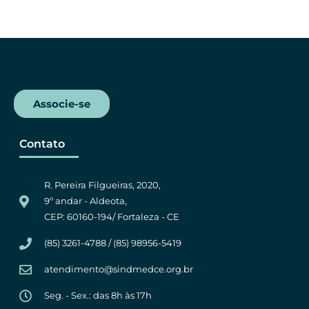
c
i
a
l
e
t
t
e
b
t
s
g
o
e
A
r
o
r
p
a
k
p
m
Associe-se
Contato
R. Pereira Filgueiras, 2020,
9º andar - Aldeota,
CEP: 60160-194/ Fortaleza - CE
(85) 3261-4788 / (85) 98956-5419
atendimento@sindmedce.org.br
Seg. - Sex.: das 8h às 17h