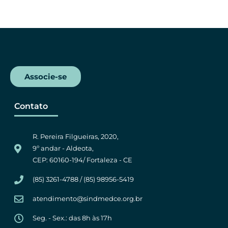
c
i
a
l
e
t
t
e
b
t
s
g
o
e
A
r
o
r
p
a
k
p
m
Associe-se
Contato
R. Pereira Filgueiras, 2020,
9º andar - Aldeota,
CEP: 60160-194/ Fortaleza - CE
(85) 3261-4788 / (85) 98956-5419
atendimento@sindmedce.org.br
Seg. - Sex.: das 8h às 17h