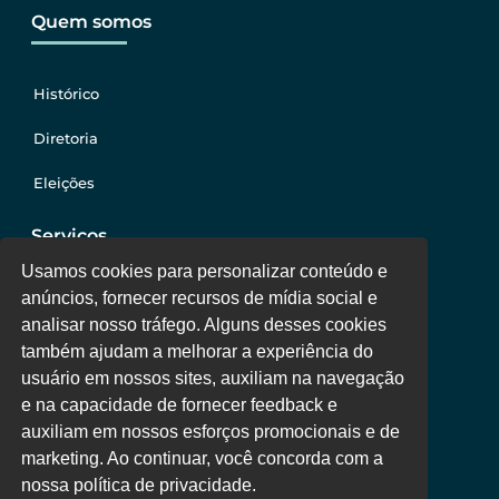
Quem somos
Histórico
Diretoria
Eleições
Serviços
Usamos cookies para personalizar conteúdo e
anúncios, fornecer recursos de mídia social e
Jurídico
analisar nosso tráfego. Alguns desses cookies
também ajudam a melhorar a experiência do
Oportunidades
usuário em nossos sites, auxiliam na navegação
Clube de Vantagens
e na capacidade de fornecer feedback e
auxiliam em nossos esforços promocionais e de
Área Colaborador
marketing. Ao continuar, você concorda com a
nossa política de privacidade.