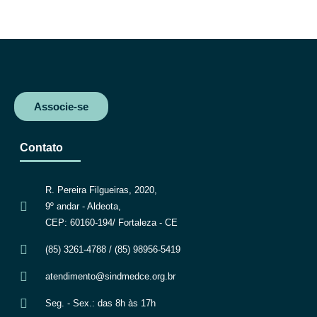
c
i
a
l
e
t
t
e
b
t
s
g
o
e
A
r
o
r
p
a
k
p
m
Associe-se
Contato
R. Pereira Filgueiras, 2020,
9º andar - Aldeota,
CEP: 60160-194/ Fortaleza - CE
(85) 3261-4788 / (85) 98956-5419
atendimento@sindmedce.org.br
Seg. - Sex.: das 8h às 17h