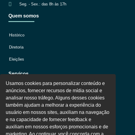
Seg. - Sex.: das 8h às 17h
Quem somos
Histórico
Diretoria
Eleições
Serviços
Usamos cookies para personalizar conteúdo e
anúncios, fornecer recursos de mídia social e
Jurídico
analisar nosso tráfego. Alguns desses cookies
também ajudam a melhorar a experiência do
Oportunidades
usuário em nossos sites, auxiliam na navegação
Clube de Vantagens
e na capacidade de fornecer feedback e
auxiliam em nossos esforços promocionais e de
Área Colaborador
marketing. Ao continuar, você concorda com a