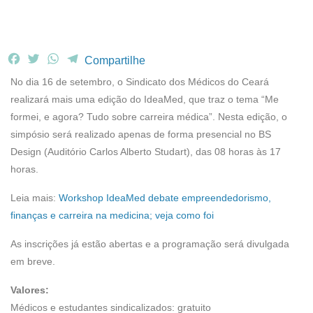
F
T
W
T
Compartilhe
a
w
h
e
No dia 16 de setembro, o Sindicato dos Médicos do Ceará
c
i
a
l
realizará mais uma edição do IdeaMed, que traz o tema “Me
e
t
t
e
formei, e agora? Tudo sobre carreira médica”. Nesta edição, o
b
t
s
g
simpósio será realizado apenas de forma presencial no BS
o
e
A
r
o
r
p
a
Design (Auditório Carlos Alberto Studart), das 08 horas às 17
k
p
m
horas.
Leia mais:
Workshop IdeaMed debate empreendedorismo,
finanças e carreira na medicina; veja como foi
As inscrições já estão abertas e a programação será divulgada
em breve.
Valores:
Médicos e estudantes sindicalizados: gratuito