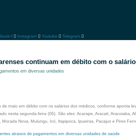
book-f
Instagram
Youtube
Telegram
arenses continuam em débito com o salári
 pagamentos em diversas unidades
de maio em débito com os salários dos médicos, conforme aponta l
do nesta segunda-feira (05). São eles: Acarape, Aracati, Aracoiaba, Al
 Morada Nova, Mulungu, Icó, Itapipoca, Ipueiras, Pacajus e Pires Ferre
rentes atrasos de pagamentos em diversas unidades de saúde