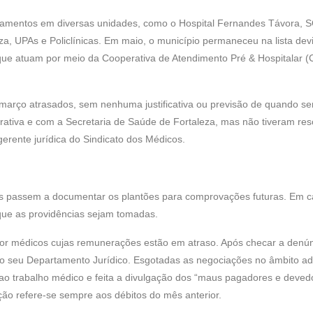
pagamentos em diversas unidades, como o Hospital Fernandes Távora, S
 UPAs e Policlínicas. Em maio, o município permaneceu na lista dev
ue atuam por meio da Cooperativa de Atendimento Pré & Hospitalar 
arço atrasados, sem nenhuma justificativa ou previsão de quando se
rativa e com a Secretaria de Saúde de Fortaleza, mas não tiveram reso
erente jurídica do Sindicato dos Médicos.
nais passem a documentar os plantões para comprovações futuras. Em 
 que as providências sejam tomadas.
por médicos cujas remunerações estão em atraso. Após checar a denún
 do seu Departamento Jurídico. Esgotadas as negociações no âmbito adm
 ao trabalho médico e feita a divulgação dos “maus pagadores e deved
gação refere-se sempre aos débitos do mês anterior.