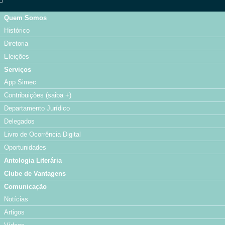
Quem Somos
Histórico
Diretoria
Eleições
Serviços
App Simec
Contribuições (saiba +)
Departamento Jurídico
Delegados
Livro de Ocorrência Digital
Oportunidades
Antologia Literária
Clube de Vantagens
Comunicação
Notícias
Artigos