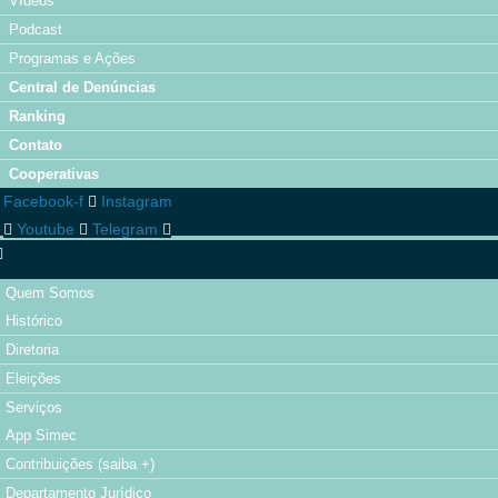
Vídeos
Podcast
Programas e Ações
Central de Denúncias
Ranking
Contato
Cooperativas
Facebook-f
Instagram
Youtube
Telegram
Quem Somos
Histórico
Diretoria
Eleições
Serviços
App Simec
Contribuições (saiba +)
Departamento Jurídico