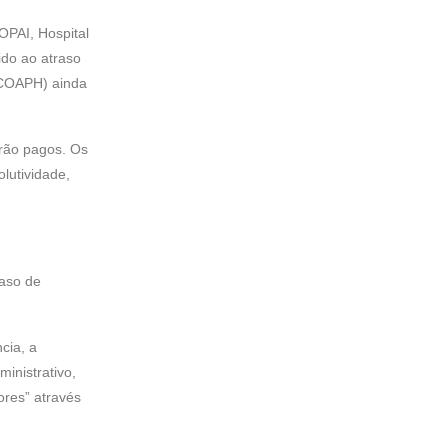
OPAI, Hospital
ido ao atraso
(COAPH) ainda
rão pagos. Os
lutividade,
caso de
cia, a
inistrativo,
ores” através