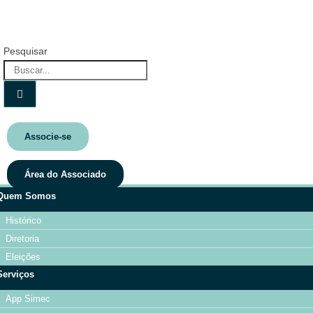
Pesquisar
Associe-se
Área do Associado
Quem Somos
Histórico
Diretoria
Eleições
Serviços
App Simec