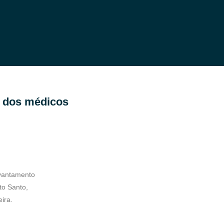
o dos médicos
evantamento
to Santo,
ira.