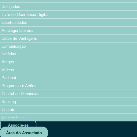
Delegados
Livro de Ocorrência Digital
Oportunidades
Antologia Literária
Clube de Vantagens
Comunicação
Notícias
Artigos
Vídeos
Podcast
Programas e Ações
Central de Denúncias
Ranking
Contato
Cooperativas
Associe-se
Área do Associado