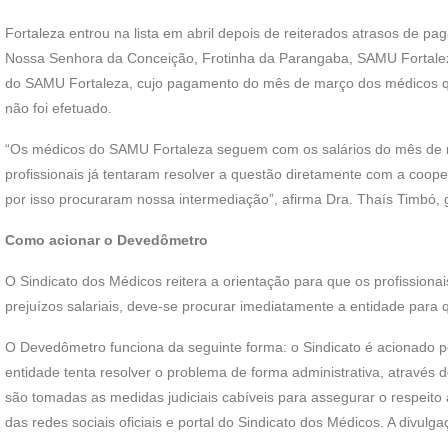
k
p
m
Fortaleza entrou na lista em abril depois de reiterados atrasos de 
Nossa Senhora da Conceição, Frotinha da Parangaba, SAMU Fortaleza,
do SAMU Fortaleza, cujo pagamento do mês de março dos médicos q
não foi efetuado.
“Os médicos do SAMU Fortaleza seguem com os salários do mês de m
profissionais já tentaram resolver a questão diretamente com a coope
por isso procuraram nossa intermediação”, afirma Dra. Thaís Timbó, g
Como acionar o Devedômetro
O Sindicato dos Médicos reitera a orientação para que os profissio
prejuízos salariais, deve-se procurar imediatamente a entidade para
O Devedômetro funciona da seguinte forma: o Sindicato é acionado 
entidade tenta resolver o problema de forma administrativa, através
são tomadas as medidas judiciais cabíveis para assegurar o respeito
das redes sociais oficiais e portal do Sindicato dos Médicos. A divul