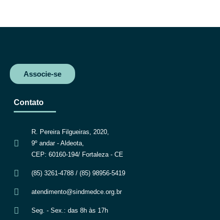
c
i
a
l
e
t
t
e
b
t
s
g
o
e
A
r
o
r
p
a
k
p
m
Associe-se
Contato
R. Pereira Filgueiras, 2020,
9º andar - Aldeota,
CEP: 60160-194/ Fortaleza - CE
(85) 3261-4788 / (85) 98956-5419
atendimento@sindmedce.org.br
Seg. - Sex.: das 8h às 17h