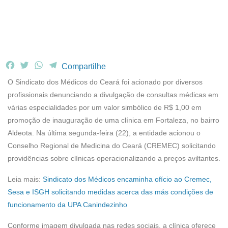
F
T
W
T
Compartilhe
a
w
h
e
O Sindicato dos Médicos do Ceará foi acionado por diversos
c
i
a
l
profissionais denunciando a divulgação de consultas médicas em
e
t
t
e
várias especialidades por um valor simbólico de R$ 1,00 em
b
t
s
g
promoção de inauguração de uma clínica em Fortaleza, no bairro
o
e
A
r
o
r
p
a
Aldeota. Na última segunda-feira (22), a entidade acionou o
k
p
m
Conselho Regional de Medicina do Ceará (CREMEC) solicitando
providências sobre clínicas operacionalizando a preços aviltantes.
Leia mais:
Sindicato dos Médicos encaminha ofício ao Cremec,
Sesa e ISGH solicitando medidas acerca das más condições de
funcionamento da UPA Canindezinho
Conforme imagem divulgada nas redes sociais, a clínica oferece