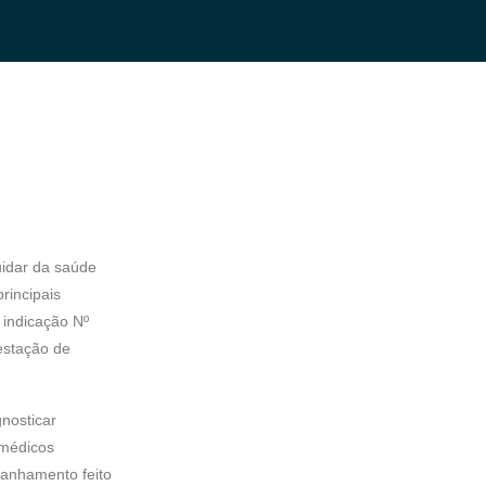
uidar da saúde
rincipais
 indicação Nº
estação de
nosticar
 médicos
panhamento feito