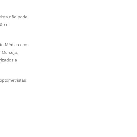
rista não pode
ção e
to Médico e os
. Ou seja,
rizados a
 optometristas