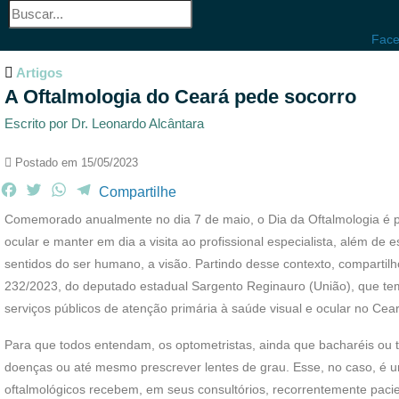
Face
Artigos
A Oftalmologia do Ceará pede socorro
Escrito por Dr. Leonardo Alcântara
Postado em
15/05/2023
F
T
W
T
Compartilhe
a
w
h
e
Comemorado anualmente no dia 7 de maio, o Dia da Oftalmologia é p
c
i
a
l
ocular e manter em dia a visita ao profissional especialista, além d
e
t
t
e
sentidos do ser humano, a visão. Partindo desse contexto, compartil
b
t
s
g
232/2023, do deputado estadual Sargento Reginauro (União), que tem
o
e
A
r
o
r
p
a
serviços públicos de atenção primária à saúde visual e ocular no Cea
k
p
m
Para que todos entendam, os optometristas, ainda que bacharéis ou 
doenças ou até mesmo prescrever lentes de grau. Esse, no caso, é u
oftalmológicos recebem, em seus consultórios, recorrentemente pac