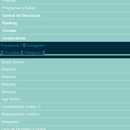
Podcast
Programas e Ações
Central de Denúncias
Ranking
Contato
Cooperativas
Facebook-f
Instagram
Youtube
Telegram
Quem Somos
Histórico
Diretoria
Eleições
Serviços
App Simec
Contribuições (saiba +)
Departamento Jurídico
Delegados
Livro de Ocorrência Digital