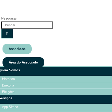
Pesquisar
Associe-se
Área do Associado
Quem Somos
Histórico
Diretoria
Eleições
Serviços
App Simec