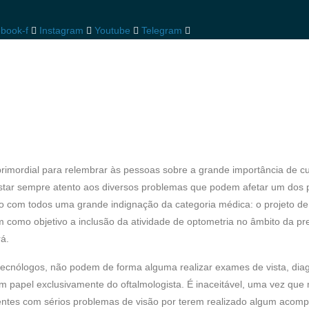
book-f
Instagram
Youtube
Telegram
rimordial para relembrar às pessoas sobre a grande importância de c
e estar sempre atento aos diversos problemas que podem afetar um dos p
ho com todos uma grande indignação da categoria médica: o projeto de
 como objetivo a inclusão da atividade de optometria no âmbito da pr
rá.
tecnólogos, não podem de forma alguma realizar exames de vista, diag
m papel exclusivamente do oftalmologista. É inaceitável, uma vez que
ientes com sérios problemas de visão por terem realizado algum acom