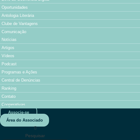
Oportunidades
Antologia Literária
Clube de Vantagens
Comunicação
Notícias
Artigos
Vídeos
Podcast
Programas e Ações
Central de Denúncias
Ranking
Contato
Cooperativas
Associe-se
Área do Associado
Pesquisar