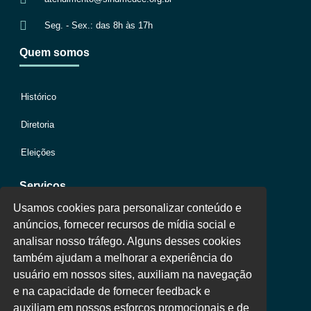
Seg. - Sex.: das 8h às 17h
Quem somos
Histórico
Diretoria
Eleições
Serviços
Usamos cookies para personalizar conteúdo e
anúncios, fornecer recursos de mídia social e
Jurídico
analisar nosso tráfego. Alguns desses cookies
também ajudam a melhorar a experiência do
Oportunidades
usuário em nossos sites, auxiliam na navegação
Clube de Vantagens
e na capacidade de fornecer feedback e
auxiliam em nossos esforços promocionais e de