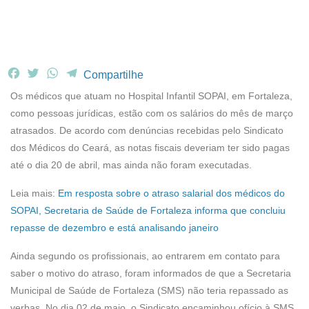
F
T
W
T
Compartilhe
a
w
h
e
Os médicos que atuam no Hospital Infantil SOPAI, em Fortaleza,
c
i
a
l
como pessoas jurídicas, estão com os salários do mês de março
e
t
t
e
atrasados. De acordo com denúncias recebidas pelo Sindicato
b
t
s
g
dos Médicos do Ceará, as notas fiscais deveriam ter sido pagas
o
e
A
r
o
r
p
a
até o dia 20 de abril, mas ainda não foram executadas.
k
p
m
Leia mais:
Em resposta sobre o atraso salarial dos médicos do
SOPAI, Secretaria de Saúde de Fortaleza informa que concluiu
repasse de dezembro e está analisando janeiro
Ainda segundo os profissionais, ao entrarem em contato para
saber o motivo do atraso, foram informados de que a Secretaria
Municipal de Saúde de Fortaleza (SMS) não teria repassado as
verbas. No dia 02 de maio, o Sindicato encaminhou ofício à SMS