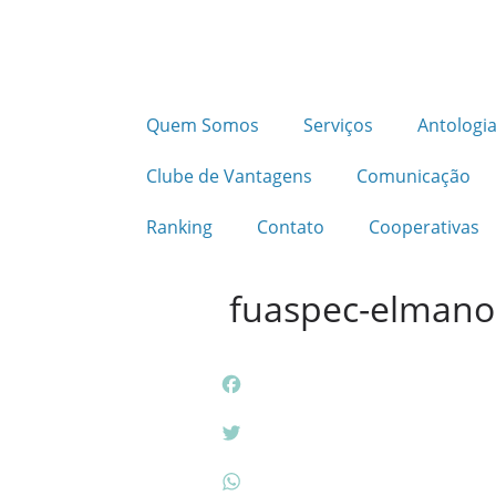
Quem Somos
Serviços
Antologia
Clube de Vantagens
Comunicação
Ranking
Contato
Cooperativas
fuaspec-elmano 
F
a
c
T
e
w