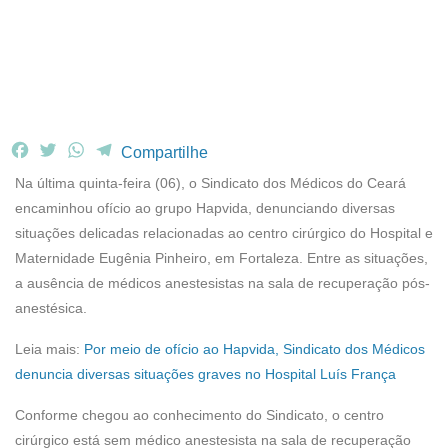
F
T
W
T
Compartilhe
a
w
h
e
Na última quinta-feira (06), o Sindicato dos Médicos do Ceará
c
i
a
l
encaminhou ofício ao grupo Hapvida, denunciando diversas
e
t
t
e
situações delicadas relacionadas ao centro cirúrgico do Hospital e
b
t
s
g
Maternidade Eugênia Pinheiro, em Fortaleza. Entre as situações,
o
e
A
r
o
r
p
a
a ausência de médicos anestesistas na sala de recuperação pós-
k
p
m
anestésica.
Leia mais:
Por meio de ofício ao Hapvida, Sindicato dos Médicos
denuncia diversas situações graves no Hospital Luís França
Conforme chegou ao conhecimento do Sindicato, o centro
cirúrgico está sem médico anestesista na sala de recuperação