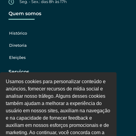
Seg. - Sex.: das 8h às 17h
Quem somos
Histórico
Diretoria
Eleições
Serviços
Usamos cookies para personalizar conteúdo e
anúncios, fornecer recursos de mídia social e
Jurídico
analisar nosso tráfego. Alguns desses cookies
também ajudam a melhorar a experiência do
Oportunidades
usuário em nossos sites, auxiliam na navegação
Clube de Vantagens
e na capacidade de fornecer feedback e
auxiliam em nossos esforços promocionais e de
Área Colaborador
marketing. Ao continuar, você concorda com a