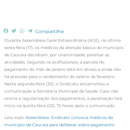
F
T
W
T
Compartilhe
a
w
h
e
Durante Assembleia Geral Extraordinária (AGE), na última
c
i
a
l
sexta-feira (17), os médicos da atenção básica do município
e
t
t
e
de Caucaia decidiram, por unanimidade, paralisar as
b
t
s
g
atividades. Segundo os profissionais, a parcela do
o
e
A
r
o
r
p
a
pagamento do mês de janeiro está em atraso e ainda não
k
p
m
há previsão para o recebimento do salário de fevereiro.
Nesta segunda-feira (20), o Sindicato encaminhou a
comunicação à Secretaria Municipal de Saúde. Caso não
ocorra a regularização dos pagamentos, a paralisação terá
início na quinta-feira (23), 72 horas após o comunicado.
Leia mais:
Assembleia: Sindicato convoca médicos do
município de Caucaia para deliberar sobre pagamento