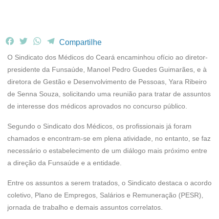
F
T
W
T
Compartilhe
a
w
h
e
O Sindicato dos Médicos do Ceará encaminhou ofício ao diretor-
c
i
a
l
presidente da Funsaúde, Manoel Pedro Guedes Guimarães, e à
e
t
t
e
diretora de Gestão e Desenvolvimento de Pessoas, Yara Ribeiro
b
t
s
g
de Senna Souza, solicitando uma reunião para tratar de assuntos
o
e
A
r
o
r
p
a
de interesse dos médicos aprovados no concurso público.
k
p
m
Segundo o Sindicato dos Médicos, os profissionais já foram
chamados e encontram-se em plena atividade, no entanto, se faz
necessário o estabelecimento de um diálogo mais próximo entre
a direção da Funsaúde e a entidade.
Entre os assuntos a serem tratados, o Sindicato destaca o acordo
coletivo, Plano de Empregos, Salários e Remuneração (PESR),
jornada de trabalho e demais assuntos correlatos.