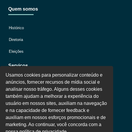
Quem somos
Histórico
Diretoria
Eleições
Serviços
Usamos cookies para personalizar conteúdo e
anúncios, fornecer recursos de mídia social e
Jurídico
analisar nosso tráfego. Alguns desses cookies
também ajudam a melhorar a experiência do
Oportunidades
usuário em nossos sites, auxiliam na navegação
Clube de Vantagens
e na capacidade de fornecer feedback e
auxiliam em nossos esforços promocionais e de
Área Colaborador
marketing. Ao continuar, você concorda com a
nossa política de privacidade.