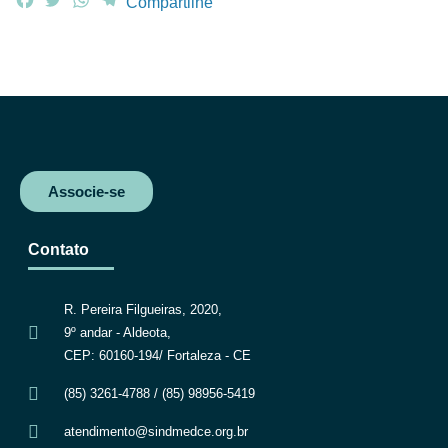
Compartilhe
a
w
h
e
c
i
a
l
e
t
t
e
b
t
s
g
o
e
A
r
o
r
p
a
k
p
m
Associe-se
Contato
R. Pereira Filgueiras, 2020,
9º andar - Aldeota,
CEP: 60160-194/ Fortaleza - CE
(85) 3261-4788 / (85) 98956-5419
atendimento@sindmedce.org.br