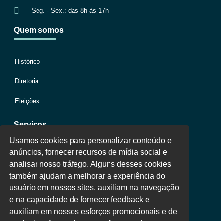
Seg. - Sex.: das 8h às 17h
Quem somos
Histórico
Diretoria
Eleições
Serviços
Usamos cookies para personalizar conteúdo e
anúncios, fornecer recursos de mídia social e
Jurídico
analisar nosso tráfego. Alguns desses cookies
também ajudam a melhorar a experiência do
Oportunidades
usuário em nossos sites, auxiliam na navegação
Clube de Vantagens
e na capacidade de fornecer feedback e
auxiliam em nossos esforços promocionais e de
Área Colaborador