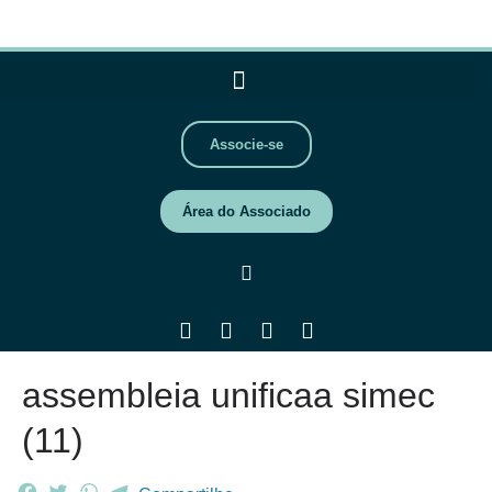
Associe-se
Área do Associado
assembleia unificaa simec
(11)
F
T
W
T