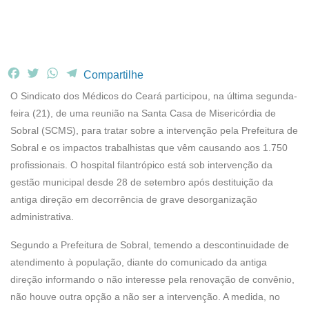
F
T
W
T
Compartilhe
a
w
h
e
O Sindicato dos Médicos do Ceará participou, na última segunda-
c
i
a
l
feira (21), de uma reunião na Santa Casa de Misericórdia de
e
t
t
e
Sobral (SCMS), para tratar sobre a intervenção pela Prefeitura de
b
t
s
g
Sobral e os impactos trabalhistas que vêm causando aos 1.750
o
e
A
r
o
r
p
a
profissionais. O hospital filantrópico está sob intervenção da
k
p
m
gestão municipal desde 28 de setembro após destituição da
antiga direção em decorrência de grave desorganização
administrativa.
Segundo a Prefeitura de Sobral, temendo a descontinuidade de
atendimento à população, diante do comunicado da antiga
direção informando o não interesse pela renovação de convênio,
não houve outra opção a não ser a intervenção. A medida, no